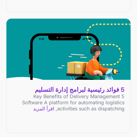
5 فوائد رئيسية لبرامج إدارة التسليم
5 Key Benefits of Delivery Management
Software A platform for automating logistics
activities such as dispatching,
اقرأ المزيد