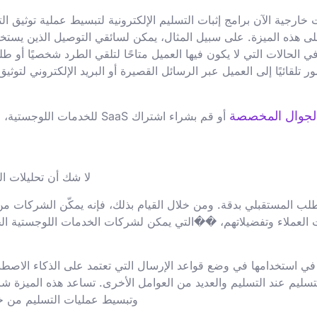
جية الآن برامج إثبات التسليم الإلكترونية لتبسيط عملية توثيق الت
ت. في الحالات التي لا يكون فيها العميل متاحًا لتلقي الطرد شخصيًا أ
 تلقائيًا إلى العميل عبر الرسائل القصيرة أو البريد الإلكتروني لتوث
الجوال المخصصة
أو قم بشراء اشتراك SaaS للخدمات اللوجستية، حيث يعد إثبات التسليم الإلكتروني ميزة رائعة يجب أن تتمتع بها.
لا شك أن تحليلات ال
بالطلب المستقبلي بدقة. ومن خلال القيام بذلك، فإنه يمكّن الشركات من
العملاء وتفضيلاتهم، ��التي يمكن لشركات الخدمات اللوجستية الخار
ن في استخدامها في وضع قواعد الإرسال التي تعتمد على الذكاء الاصطن
تسليم عند التسليم والعديد من العوامل الأخرى. تساعد هذه الميزة
وتبسيط عمليات التسليم من خ