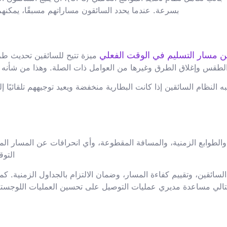
بسرعة. عندما يحدد السائقون مساراتهم مسبقًا، يمكنه
 مسار التسليم في الوقت الفعلي
ميزة تتيح للسائقين تحديث طر
لطقس وإغلاق الطرق وغيرها من العوامل ذات الصلة. وهذا من شأنه أ
نبه النظام السائقين إذا كانت البطارية منخفضة ويعيد توجيههم تلقائي
الطوابع الزمنية، والمسافة المقطوعة، وأي انحرافات عن المسار ال
التوق
ء السائقين، وتقييم كفاءة المسار، وضمان الالتزام بالجداول الزمنية
لتالي مساعدة مديري عمليات التوصيل على تحسين العمليات اللوجستية