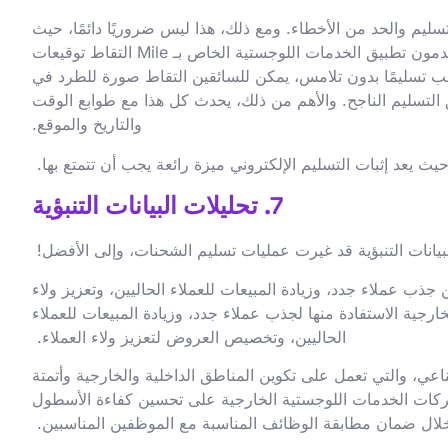
سليم والحد من الأخطاء. ومع ذلك، هذا ليس ضروريًا دائمًا، حيث
إن بعض حلول برامج الخدمات اللوجستية، مثل Mile، تحتوي على هذه الميزة. على سبيل المثال، يمكن لسائقي التوصيل الذين يستخدمون تطبيق الخدمات اللوجستية الخاص بـ Mile التقاط توقيعات
و طلب تسليمًا بدون تلامس، يمكن للسائقين التقاط صورة للطرد في
يق التسليم الناجح. والأهم من ذلك، يحدث كل هذا مع طوابع الوقت
والتاريخ والموقع.
7. تحليلات البيانات التنبؤية
بيانات التنبؤية قد غيرت عمليات تسليم الشحنات، وإلى الأفضل!
 جذب عملاء جدد، وزيادة المبيعات للعملاء الحاليين، وتعزيز ولاء
جية الاستفادة منها لجذب عملاء جدد، وزيادة المبيعات للعملاء
الحاليين، وتخصيص العروض لتعزيز ولاء العملاء.
اعي، والتي تعمل على تكوين المناطق الداخلية والخارجية وأتمتة
 شركات الخدمات اللوجستية الخارجية على تحسين كفاءة الأسطول
لال ضمان مطابقة الوظائف المناسبة مع الموظفين المناسبين.