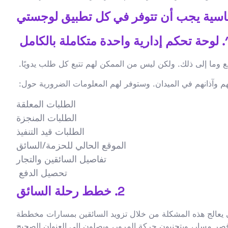
 واحدة متكاملة بالكامل
 وما إلى ذلك. ولكن ليس من الممكن لهم تتبع كل طلب يدويًا.
ينهم وآذانهم في الميدان. وستوفر لهم المعلومات الضرورية حول:
الطلبات المعلقة
الطلبات المنجزة
الطلبات قيد التنفيذ
الموقع الحالي للحزمة/السائق
تفاصيل السائقين والتجار
تحصيل الدفع
2. خطط رحلة السائق
تي يعالج هذه المشكلة من خلال تزويد السائقين بمسارات مخططة
الميزة، إلى جانب تكامل نظام تحديد المواقع العالمي (GPS)، أن يتبع السائقون أقصر مسار، ويتجنبون حركة المرور، ويصلون إلى العنوان الصحيح