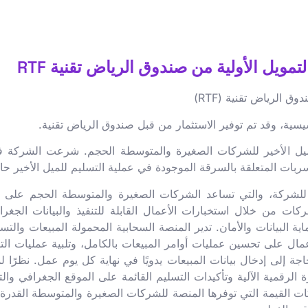
 الرياض تقنية (RTF)
سية، وقد تم توفير الاستثمار من قبل صندوق الرياض تقنية.
التوريد المتنقلة للميل الأخير للشركات الصغيرة والمتوسطة الحجم. شرعت الش
بات المتعلقة بالسرقة الموجودة في عملية التسليم للميل الأخير حاليً
ي منصة إدارة المبيعات والتسليم SaaS الرائدة للشركة، والتي تساعد الشركات الصغيرة والمتوسطة الحج
شركات من خلال استخبارات الأعمال القابلة للتنفيذ والبيانات الجغر
ة البيانات والأمان. تدير المنصة السحابية المحمولة المبيعات والتسل
ت في الوقت الفعلي. تساعد Mile أصحاب الأعمال على تحسين عمليات أوامر المبيعات بالكا
ال رؤى العملاء الذكية. على سبيل المثال، تلغي Mile الحاجة إلى إدخال بيانات المبيعات يدويًا في
كات القيمة التي توفرها المنصة للشركات الصغيرة والمتوسطة القدر