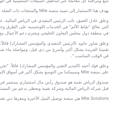
تتبع ومراقبة كل معاملة عبر أساطيل المبيعات التسليمية في الو
يهدف هذا الاستثمار إلى تنمية منصة Mile والمنتجات ذات الصلة من خلال المزيد من تطوير التكنولوجيا، بالإضافة إلى دعم المبيعات والتسويق.
وعلق عادل العتيق، نائب الرئيس التنفيذي في الرياض المالية، على
التي تعالج "نقاط الألم" في الخدمات اللوجستية على الطرق وخ
في منطقة دول مجلس التعاون الخليجي ونعتزم دعم الأعمال مع نم
وعلق شاور جاويد (الرئيس التنفيذي والمؤسس المشارك) قائلاً: "لق
تقنيتنا الفريدة بشكل أكبر وأسرع من ذي قبل، ومواصلة بناء شرا
في الوقت المناسب ".
على منصة Mile وسيمكننا من التوسع بشكل أكبر في أسواق الإمارات العربية المتحدة والمملكة العربية السعودية. هذه أوقات مثيرة لشركة Mile Solutions وفريقنا متحمس لتنمية الأعمال إقليميًا ".
صندوق الرياض تقنية هو صندوق رأس مال استثماري يستثمر في فر
قبل شركة الرياض المالية وشركة تقنية ويحظى بدعم من المستثم
Mile Solutions هي منصة توصيل الميل الأخيرة ومقرها دبي تقدم الخدمات للشركات الصغيرة والمتوسطة في جميع أنحاء منطقة دول مجلس التعاون الخليجي.