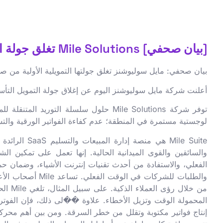
[بيان صحفي] Mile Solutions تغلق جولة التمويل الأولية من صندوق الرياض تقنية RTF
بيان صحفي: مايل سوليوشنز تغلق جولتها التمويلية الأولية من صندوق
أعلنت شركة مايل سوليوشنز اليوم عن إغلاق جولة التمويل التأسي
توفر شركة Mile Solutions حلول سلسلة 
لوجستية مستمرة في المنطقة؛ عدم كفاءة الفواتير الورقية والتسر
Mile Suite ه
والسائقين والقوى الميدانية الحالية. إنها تعمل على تمكين ال
الفعلي، والاستفادة من أحدث تقنيات إنترنت الأشياء، وضمان حماي
والطلبات للشركا
من خل
إنتاج فواتير مكتوبة وتقلل من خطر السرقة. ومن بين أهم محر